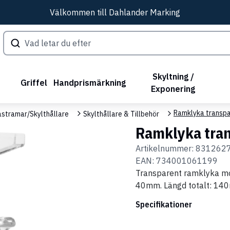
Välkommen till Dahlander Marking
Skyltning /
Griffel
Handprismärkning
Exponering
Ramklyka transpa
astramar/Skylthållare
Skylthållare & Tillbehör
Ramklyka tran
Artikelnummer:
831262
EAN:
734001061199
Transparent ramklyka mo
40mm. Längd totalt: 1
Specifikationer