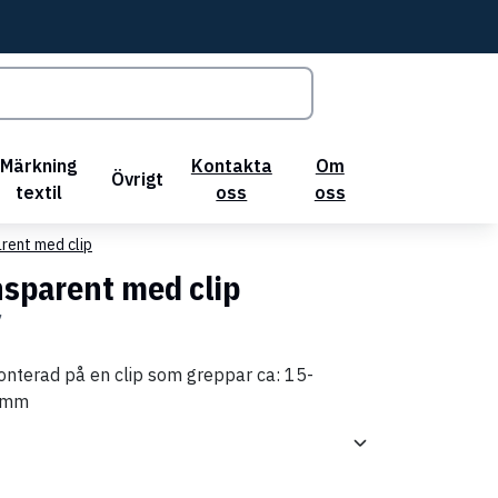
Märkning
Kontakta
Om
Övrigt
textil
oss
oss
rent med clip
sparent med clip
7
nterad på en clip som greppar ca: 15-
40mm