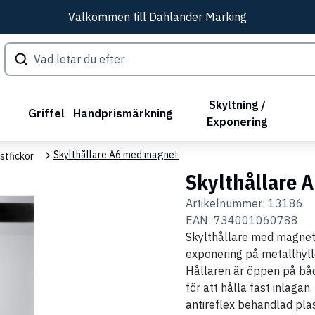
Välkommen till Dahlander Marking
Skyltning /
Griffel
Handprismärkning
Exponering
Skylthållare A6 med magnet
stfickor
Skylthållare 
Artikelnummer:
13186
EAN:
734001060788
Skylthållare med magnet 
exponering på metallhyllor,
Hållaren är öppen på båd
för att hålla fast inlagan.
antireflex behandlad plas