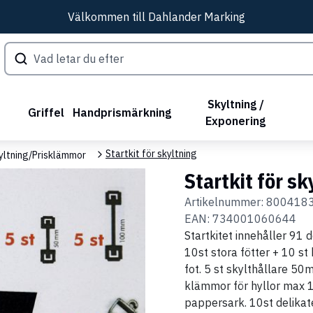
Välkommen till Dahlander Marking
Skyltning /
Griffel
Handprismärkning
Exponering
Startkit för skyltning
yltning/Prisklämmor
Startkit för sk
Artikelnummer:
800418
EAN:
734001060644
Startkitet innehåller 91 d
10st stora fötter + 10 st
fot. 5 st skylthållare 5
klämmor för hyllor max 1
pappersark. 10st delikate