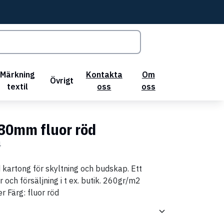
Märkning
Kontakta
Om
Övrigt
textil
oss
oss
180mm fluor röd
4
 kartong för skyltning och budskap. Ett
och försäljning i t ex. butik. 260gr/m2
r Färg: fluor röd