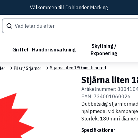
Välkommen till Dahlander Marking
Skyltning /
Griffel
Handprismärkning
Exponering
Stjärna liten 180mm fluor röd
ler
Pilar / Stjärnor
Stjärna liten 
Artikelnummer:
800410
EAN:
734001060026
Dubbelsidig stjärnformad
hjälpmedel vid kampanjer 
Storlek: 180mm i diamete
Specifikationer