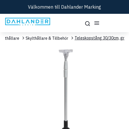
Välkommen till Dahlander Marking
Teleskopstång 30/30cm, grå
kylthållare
Skylthållare & Tillbehör