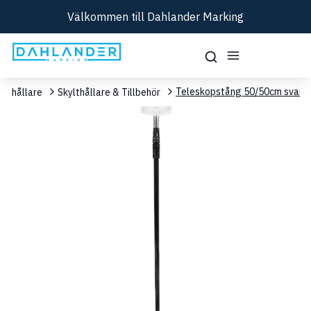
Välkommen till Dahlander Marking
Teleskopstång 50/50cm svart
ylthållare
Skylthållare & Tillbehör