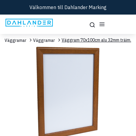
Välkommen till Dahlander Marking
Väggram 70x100cm alu 32mm träim.
och Väggramar
Väggramar