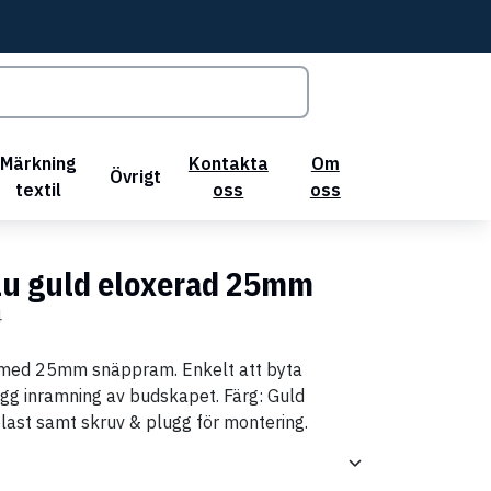
Märkning
Kontakta
Om
Övrigt
textil
oss
oss
lu guld eloxerad 25mm
4
 med 25mm snäppram. Enkelt att byta
gg inramning av budskapet. Färg: Guld
plast samt skruv & plugg för montering.