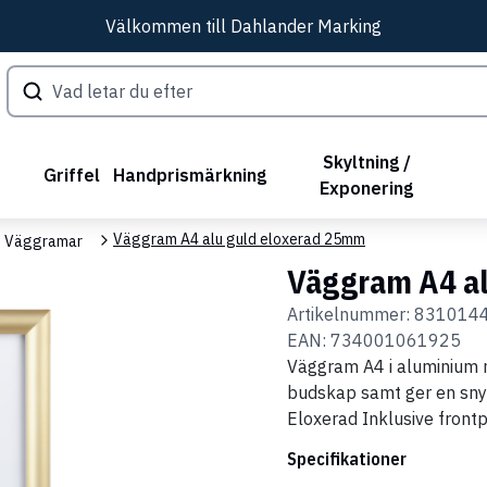
Välkommen till Dahlander Marking
Skyltning /
Griffel
Handprismärkning
Exponering
Väggram A4 alu guld eloxerad 25mm
Väggramar
Väggram A4 a
Artikelnummer:
831014
EAN:
734001061925
Väggram A4 i aluminium
budskap samt ger en sny
Eloxerad Inklusive front
Specifikationer