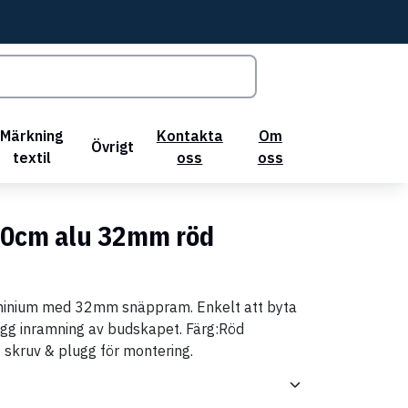
Märkning
Kontakta
Om
Övrigt
textil
oss
oss
0cm alu 32mm röd
inium med 32mm snäppram. Enkelt att byta
gg inramning av budskapet. Färg:Röd
 skruv & plugg för montering.