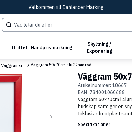
Välkommen till Dahlander Marking
Skyltning /
Griffel
Handprismärkning
Exponering
Väggram 50x70cm alu 32mm röd
Väggramar
Väggram 50x7
Artikelnummer:
18667
EAN:
734001060688
Väggram 50x70cm i alum
budskap samt ger en sny
Inklusive frontplast samt
Specifikationer